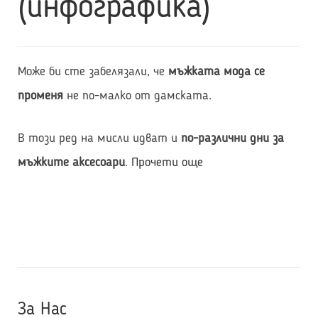
(инфографика)
Може би сте забелязали, че
мъжката мода се
променя
не по-малко от дамската.
В този ред на мисли идват и
по-различни дни за
5
мъжките аксесоари
.
Прочети още
причини
да
кажем
ЧАО
на
големия
За Нас