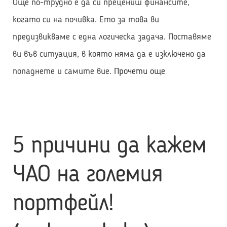
Още по-трудно е да си прецениш финансите,
когато си на почивка. Ето за това ви
предизвикваме с една логическа задача. Поставяме
ви във ситуация, в която няма да е изключено да
Логическа
попаднете и самите вие.
Прочети още
задача,
която
не
5 причини да кажем
можеш
да
ЧАО на големия
решиш
портфейл!