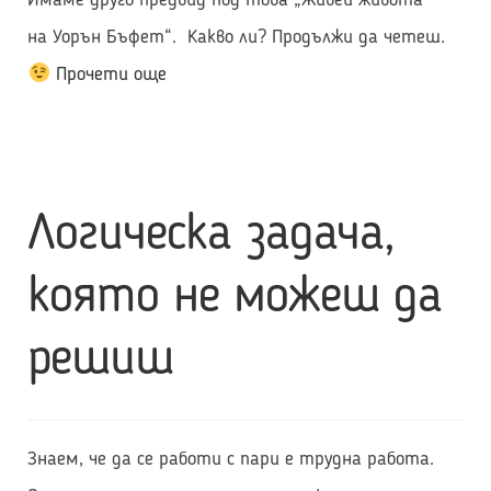
на Уорън Бъфет“. Какво ли? Продължи да четеш.
Можеш
Прочети още
да
живееш
като
Логическа задача,
Уорън
Бъфет
която не можеш да
решиш
Знаем, че да се работи с пари е трудна работа.