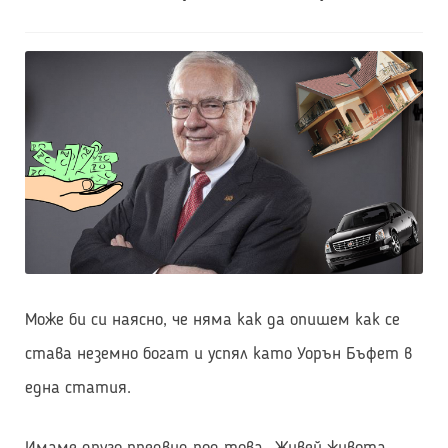
КОЛИЧКА
Може би си наясно, че няма как да опишем как се
става неземно богат и успял като Уорън Бъфет в
една статия.
Имаме друго предвид под това „Живей живота